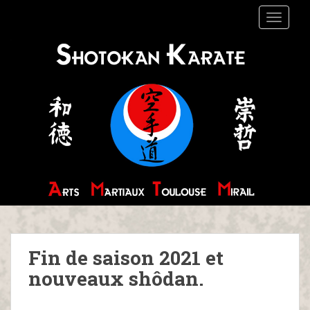
S
TOGGLE
k
i
p
t
o
m
a
i
n
c
o
n
t
e
n
Fin de saison 2021 et
t
nouveaux shôdan.