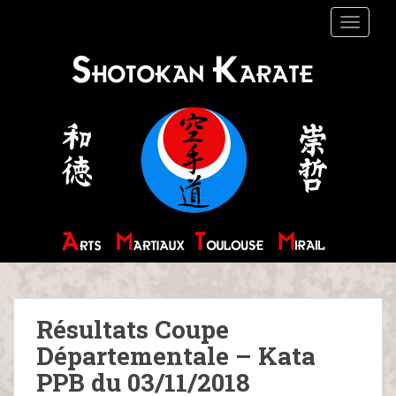
S
TOGGLE
k
i
p
t
o
m
a
i
n
c
o
n
t
e
n
Résultats Coupe
t
Départementale – Kata
PPB du 03/11/2018