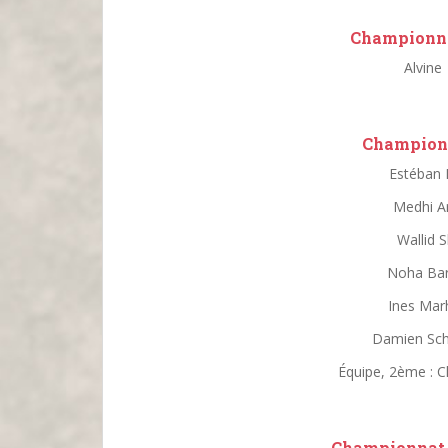
Championna
Alvine
Championn
Estéban B
Medhi Ar
Wallid S
Noha Bar
Ines Mar
Damien Sch
Équipe, 2ème : 
Championnat 