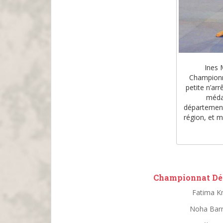
Ines 
Championn
petite n’ar
médai
départementa
région, et m
Championnat Dép
Fatima Kr
Noha Barr