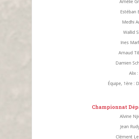
Amélie Gr
Estéban B
Medhi A
Wallid S
Ines Mar
Arnaud Ti
Damien Sch
Alix
Équipe, 1ère :
Championnat Dépa
Alvine Nji
Jean Rud
Clément Le