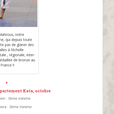
Mahrous, notre
e, qui depuis toute
rête pas de glaner des
lles à l’échelle
le , régionale, inter-
édaillée de bronze au
France !!
•
artement Kata, octobre
eiri : 3ème minime
eira : 3ème minime