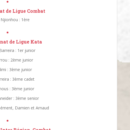
•
t de Ligue Combat
 Njionhou : 1ère
•
at de Ligue Kata
arreira : 1er junior
rou : 2ème junior
limi : 3ème junior
reira : 3ème cadet
hous : 3ème junior
neider : 3ème senior
Clément, Damien et Arnaud
•
Inter Région, Combat