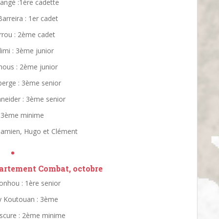
angé :1ère cadette
arreira : 1er cadet
rrou : 2ème cadet
limi : 3ème junior
hous : 2ème junior
berge : 3ème senior
neider : 3ème senior
 : 3ème minime
 Damien, Hugo et Clément
•
rtement Combat, octobre
onhou : 1ère senior
y Koutouan : 3ème
scure : 2ème minime