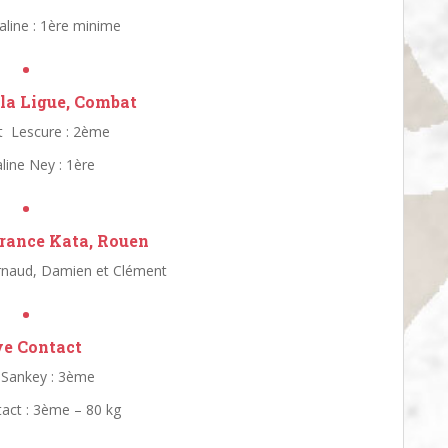
line : 1ère minime
•
la Ligue, Combat
 Lescure : 2ème
line Ney : 1ère
•
rance Kata, Rouen
rnaud, Damien et Clément
•
ve Contact
Sankey : 3ème
act : 3ème – 80 kg